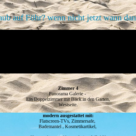
aub auf Föhr? wenn nicht jetzt wann dann
Zimmer 4
Panorama Galerie -
Ein Doppelzimmer mit Blick in den Garten,
Westseite.
modern ausgestattet mit:
Flatscreen-TVs, Zimmersafe,
Bademantel , Kosmetikartikel,